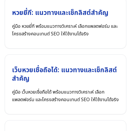
หวยยี่กี: แนวทางและเช็กลิสต์สำคัญ
คู่มือ หวยยี่กี พร้อมแนวทางวิเคราะห์ เลือกแพลตฟอร์ม และ
โครงสร้างคอนเทนต์ SEO ให้ใช้งานได้จริง
เว็บหวยเชื่อถือได้: แนวทางและเช็กลิสต์
สำคัญ
คู่มือ เว็บหวยเชื่อถือได้ พร้อมแนวทางวิเคราะห์ เลือก
แพลตฟอร์ม และโครงสร้างคอนเทนต์ SEO ให้ใช้งานได้จริง