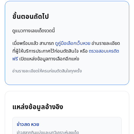
ขั้นตอนถัดไป
ดูแนวทางเลขเด็ดงวดนี้
เมื่อพร้อมแล้ว สามารถ
ดูคู่มือเลือกเว็บหวย
อ่านรายละเอียด
ที่ผู้ให้บริการประกาศไว้ก่อนตัดสินใจ หรือ
ตรวจสอบเครดิต
ฟรี
เปิดแหล่งข้อมูลทางเลือกอีกแห่ง
อ่านรายละเอียดให้ครบก่อนตัดสินใจทุกครั้ง
แหล่งข้อมูลอ้างอิง
ข่าวสด หวย
ข่าวสลากกินแบ่งและบทวิเคราะห์เลขเด็ด