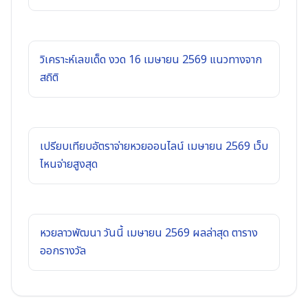
วิเคราะห์เลขเด็ด งวด 16 เมษายน 2569 แนวทางจาก
สถิติ
เปรียบเทียบอัตราจ่ายหวยออนไลน์ เมษายน 2569 เว็บ
ไหนจ่ายสูงสุด
หวยลาวพัฒนา วันนี้ เมษายน 2569 ผลล่าสุด ตาราง
ออกรางวัล