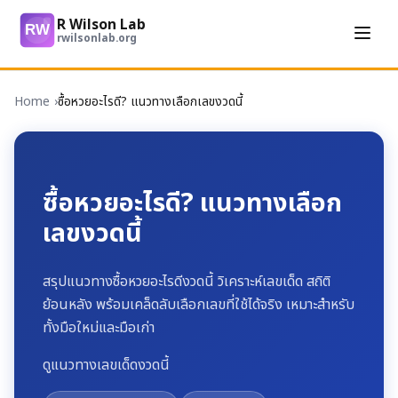
R Wilson Lab
RW
rwilsonlab.org
Home
ซื้อหวยอะไรดี? แนวทางเลือกเลขงวดนี้
ซื้อหวยอะไรดี? แนวทางเลือก
เลขงวดนี้
สรุปแนวทางซื้อหวยอะไรดีงวดนี้ วิเคราะห์เลขเด็ด สถิติ
ย้อนหลัง พร้อมเคล็ดลับเลือกเลขที่ใช้ได้จริง เหมาะสำหรับ
ทั้งมือใหม่และมือเก่า
ดูแนวทางเลขเด็ดงวดนี้