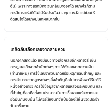
อั้น) เพราะทางสถิติมักจะวนกลับมาออกได้ อย่างไรก็ตาม
การวิเคราะห์สถิติไม่ได้รับประกันว่าจะถูกรางวัล แต่ช่วยให้
ตัดสินใจได้อย่างมีเหตุผลมากขึ้น
เคล็ดลับเลือกเลขจากสายหวย
นอกจากสถิติแล้ว ยังมีแนวทางเลือกเลขอีกหลายวิธี เช่น
การดูเลขเด็ดจากสำนักต่างๆ การใช้ตัวเลขจากความฝัน
(ทำนายฝัน) การใช้เลขจากวันเกิดหรือเหตุการณ์สำคัญ และ
การคำนวณจากสูตรต่างๆ สิ่งสำคัญคือไม่ควรพึ่งพาวิธีใดวิธี
หนึ่งอย่างเดียว ควรใช้ข้อมูลจากหลายแหล่งประกอบกัน และ
ที่สำคัญที่สุดคือตั้งงบประมาณในการซื้อหวยแต่ละงวดและ
ยึดมั่นกับงบนั้น ไม่ควรใช้เงินที่จำเป็นต้องใช้ในชีวิตประจำ
วันมาซื้อหวย