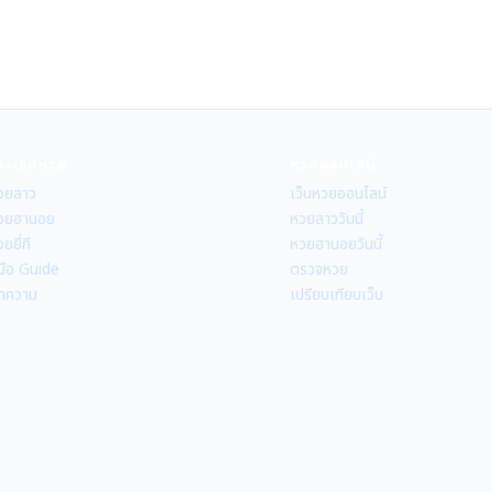
ระเภทหวย
หวยออนไลน์
วยลาว
เว็บหวยออนไลน์
วยฮานอย
หวยลาววันนี้
ยยี่กี
หวยฮานอยวันนี้
่มือ Guide
ตรวจหวย
ทความ
เปรียบเทียบเว็บ