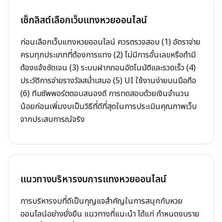
เช็กลิสต์เลือกเว็บแทงหวยออนไลน์
ก่อนเลือกเว็บแทงหวยออนไลน์ ควรตรวจสอบ (1) อัตราจ่าย
ครบทุกประเภทที่ต้องการแทง (2) ไม่มีการอั้นเลขหรือถ้ามี
ต้องแจ้งชัดเจน (3) ระบบฝากถอนอัตโนมัติและรวดเร็ว (4)
ประวัติการจ่ายรางวัลสม่ำเสมอ (5) UI ใช้งานง่ายบนมือถือ
(6) ทีมซัพพอร์ตตอบสนองดี การทดสอบด้วยเงินจำนวน
น้อยก่อนเพิ่มงบเป็นวิธีที่ดีที่สุดในการประเมินคุณภาพเว็บ
จากประสบการณ์จริง
แนวทางบริหารงบการแทงหวยออนไลน์
การบริหารงบที่ดีเป็นกุญแจสำคัญในการสนุกกับหวย
ออนไลน์อย่างยั่งยืน แนวทางที่แนะนำ ได้แก่ กำหนดงบราย