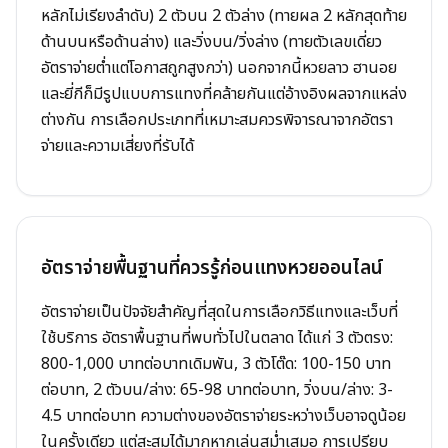
หลักไม่เรียงลำดับ) 2 ตัวบน 2 ตัวล่าง (ทายผล 2 หลักสุดท้าย
ด้านบนหรือด้านล่าง) และวิ่งบน/วิ่งล่าง (ทายตัวเลขเดี่ยว
อัตราจ่ายต่ำแต่โอกาสถูกสูงกว่า) นอกจากนี้หวยลาว ฮานอย
และยี่กีก็มีรูปแบบการแทงที่คล้ายกันแต่อ้างอิงผลจากแหล่ง
ต่างกัน การเลือกประเภทที่เหมาะสมควรพิจารณาจากอัตรา
จ่ายและความเสี่ยงที่รับได้
อัตราจ่ายพื้นฐานที่ควรรู้ก่อนแทงหวยออนไลน์
อัตราจ่ายเป็นปัจจัยสำคัญที่สุดในการเลือกวิธีแทงและเว็บที่
ใช้บริการ อัตราพื้นฐานที่พบทั่วไปในตลาด ได้แก่ 3 ตัวตรง:
800-1,000 บาทต่อบาทเดิมพัน, 3 ตัวโต๊ด: 100-150 บาท
ต่อบาท, 2 ตัวบน/ล่าง: 65-98 บาทต่อบาท, วิ่งบน/ล่าง: 3-
4.5 บาทต่อบาท ความต่างของอัตราจ่ายระหว่างเว็บอาจดูน้อย
ในครั้งเดียว แต่สะสมได้มากหากเล่นสม่ำเสมอ การเปรียบ