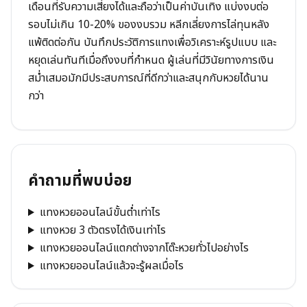
เดือนที่รับความเสี่ยงได้และถือว่าเป็นค่าบันเทิง แบ่งงบต่อ
รอบไม่เกิน 10-20% ของงบรวม หลีกเลี่ยงการไล่ทุนหลัง
แพ้ติดต่อกัน บันทึกประวัติการแทงเพื่อวิเคราะห์รูปแบบ และ
หยุดเล่นทันทีเมื่อถึงงบที่กำหนด ผู้เล่นที่มีวินัยทางการเงิน
สม่ำเสมอมักมีประสบการณ์ที่ดีกว่าและสนุกกับหวยได้นาน
กว่า
คำถามที่พบบ่อย
แทงหวยออนไลน์ขั้นต่ำเท่าไร
แทงหวย 3 ตัวตรงได้เงินเท่าไร
แทงหวยออนไลน์แตกต่างจากโต๊ะหวยทั่วไปอย่างไร
แทงหวยออนไลน์แล้วจะรู้ผลเมื่อไร