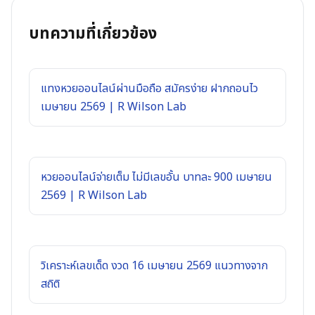
บทความที่เกี่ยวข้อง
แทงหวยออนไลน์ผ่านมือถือ สมัครง่าย ฝากถอนไว
เมษายน 2569 | R Wilson Lab
หวยออนไลน์จ่ายเต็ม ไม่มีเลขอั้น บาทละ 900 เมษายน
2569 | R Wilson Lab
วิเคราะห์เลขเด็ด งวด 16 เมษายน 2569 แนวทางจาก
สถิติ