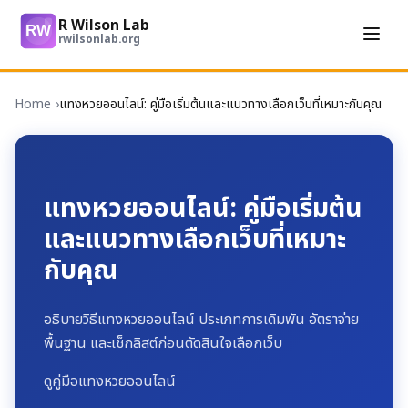
R Wilson Lab
RW
rwilsonlab.org
Home
แทงหวยออนไลน์: คู่มือเริ่มต้นและแนวทางเลือกเว็บที่เหมาะกับคุณ
แทงหวยออนไลน์: คู่มือเริ่มต้น
และแนวทางเลือกเว็บที่เหมาะ
กับคุณ
อธิบายวิธีแทงหวยออนไลน์ ประเภทการเดิมพัน อัตราจ่าย
พื้นฐาน และเช็กลิสต์ก่อนตัดสินใจเลือกเว็บ
ดูคู่มือแทงหวยออนไลน์