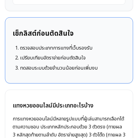
เช็กลิสต์ก่อนตัดสินใจ
ตรวจสอบประเภทการแทงที่เว็บรองรับ
เปรียบเทียบอัตราจ่ายก่อนตัดสินใจ
ทดสอบระบบด้วยจำนวนน้อยก่อนเพิ่มงบ
แทงหวยออนไลน์มีประเภทอะไรบ้าง
การแทงหวยออนไลน์มีหลายรูปแบบที่ผู้เล่นสามารถเลือกได้
ตามความชอบ ประเภทหลักประกอบด้วย 3 ตัวตรง (ทายผล
3 หลักสุดท้ายตามลำดับ อัตราจ่ายสูงสุด) 3 ตัวโต๊ด (ทายผล 3